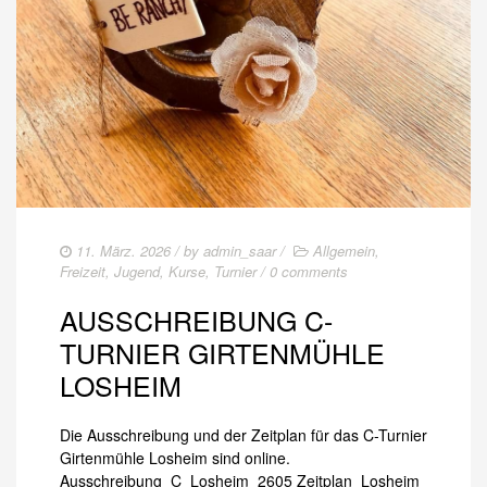
11. März. 2026
/ by
admin_saar
/
Allgemein
,
Freizeit
,
Jugend
,
Kurse
,
Turnier
/
0 comments
AUSSCHREIBUNG C-
TURNIER GIRTENMÜHLE
LOSHEIM
Die Ausschreibung und der Zeitplan für das C-Turnier
Girtenmühle Losheim sind online.
Ausschreibung_C_Losheim_2605 Zeitplan_Losheim