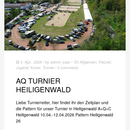
3. Apr.. 2026
/ by
admin_saar
/
Allgemein
,
Freizeit
,
Jugend
,
Kurse
,
Turnier
/
0 comments
AQ TURNIER
HEILIGENWALD
Liebe Turnierreiter, hier findet ihr den Zeitplan und
die Pattern für unser Turnier in Heiligenwald A+Q+C
Heiligenwald 10.04.-12.04.2026 Pattern Heiligenwald
26