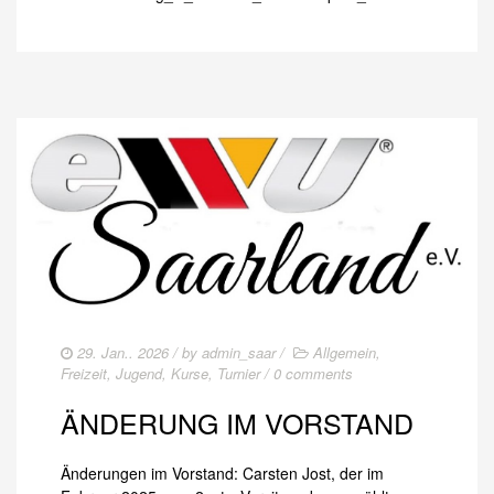
29. Jan.. 2026
/ by
admin_saar
/
Allgemein
,
Freizeit
,
Jugend
,
Kurse
,
Turnier
/
0 comments
ÄNDERUNG IM VORSTAND
Änderungen im Vorstand: Carsten Jost, der im