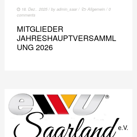
18. Dez.. 2025
/ by
admin_saar
/
Allgemein
/
0
comments
MITGLIEDER
JAHRESHAUPTVERSAMML
UNG 2026