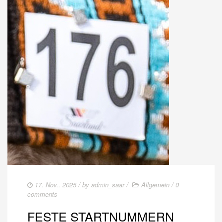
17. Nov.. 2025
/ by
admin_saar
/
Allgemein
/
0
comments
FESTE STARTNUMMERN