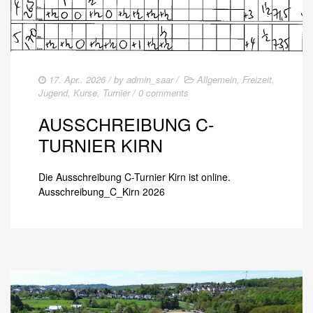
17. Apr.. 2026
/ by
admin_saar
/
Allgemein
,
Freizeit
,
Jugend
,
Kurse
,
Turnier
/
0 comments
AUSSCHREIBUNG C-
TURNIER KIRN
Die Ausschreibung C-Turnier Kirn ist online.
Ausschreibung_C_Kirn 2026