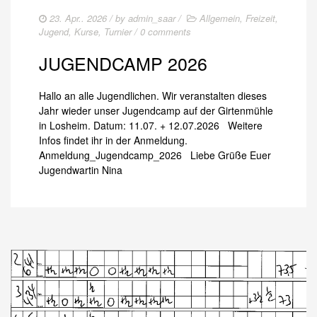
TRAINERAUSBILDUNG
23. Apr.. 2026
/ by
admin_saar
/
Allgemein
,
Freizeit
,
Jugend
,
Kurse
,
Turnier
/
0 comments
AUSBILDUNG TURNIERFACHLEUTE
JUGENDCAMP 2026
LOGIN
KONTAKT
Hallo an alle Jugendlichen. Wir veranstalten dieses
Jahr wieder unser Jugendcamp auf der Girtenmühle
IMPRESSUM
in Losheim. Datum: 11.07. + 12.07.2026 Weitere
Infos findet ihr in der Anmeldung.
Anmeldung_Jugendcamp_2026 Liebe Grüße Euer
Jugendwartin Nina