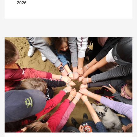
2026
SÜDWEST-TROPHY 2024
SÜDWEST-TROPHY 2023
JUNGPFERDEPROGRAMM
TRAINER
TURNIERFACHLEUTE
JUGEND
KIDS CLUB
FREIZEIT
AUSBILDUNG
WESTERN-REITABZEICHEN