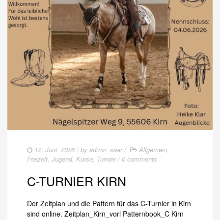
DATENSCHUTZ
SPONSOREN
EWU BUND
LANDESVERBÄNDE
MITGLIED WERDEN
SATZUNG/RECHTSORDNUNG
TURNIERSPORT
12. Juni. 2026
/ by
admin_saar
/
Allgemein
,
TERMINE
Freizeit
,
Jugend
,
Kurse
,
Turnier
/
0 comments
SÜDWEST-TROPHY 2026
C-TURNIER KIRN
SÜDWEST-TROPHY 2025
Der Zeitplan und die Pattern für das C-Turnier in Kirn
sind online. Zeitplan_Kirn_vorl Patternbook_C Kirn
RANCH TRAIL CUP 2025