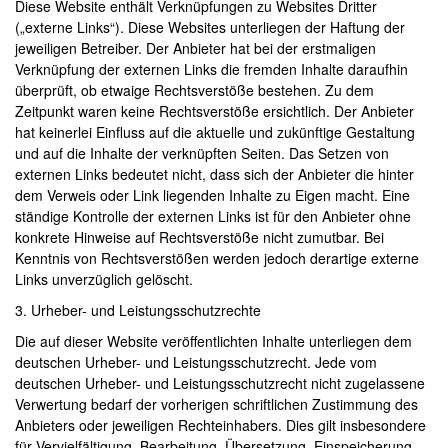
Diese Website enthält Verknüpfungen zu Websites Dritter
DATENSCHUTZ
(„externe Links“). Diese Websites unterliegen der Haftung der
jeweiligen Betreiber. Der Anbieter hat bei der erstmaligen
SPONSOREN
Verknüpfung der externen Links die fremden Inhalte daraufhin
überprüft, ob etwaige Rechtsverstöße bestehen. Zu dem
EWU BUND
Zeitpunkt waren keine Rechtsverstöße ersichtlich. Der Anbieter
hat keinerlei Einfluss auf die aktuelle und zukünftige Gestaltung
LANDESVERBÄNDE
und auf die Inhalte der verknüpften Seiten. Das Setzen von
externen Links bedeutet nicht, dass sich der Anbieter die hinter
MITGLIED WERDEN
dem Verweis oder Link liegenden Inhalte zu Eigen macht. Eine
ständige Kontrolle der externen Links ist für den Anbieter ohne
SATZUNG/RECHTSORDNUNG
konkrete Hinweise auf Rechtsverstöße nicht zumutbar. Bei
Kenntnis von Rechtsverstößen werden jedoch derartige externe
TURNIERSPORT
Links unverzüglich gelöscht.
3. Urheber- und Leistungsschutzrechte
TERMINE
Die auf dieser Website veröffentlichten Inhalte unterliegen dem
SÜDWEST-TROPHY 2026
deutschen Urheber- und Leistungsschutzrecht. Jede vom
deutschen Urheber- und Leistungsschutzrecht nicht zugelassene
SÜDWEST-TROPHY 2025
Verwertung bedarf der vorherigen schriftlichen Zustimmung des
Anbieters oder jeweiligen Rechteinhabers. Dies gilt insbesondere
RANCH TRAIL CUP 2025
für Vervielfältigung, Bearbeitung, Übersetzung, Einspeicherung,