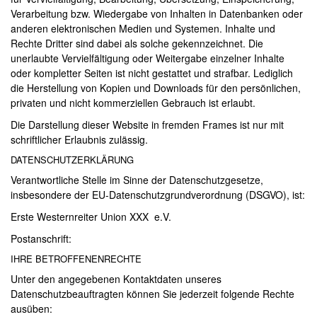
Verarbeitung bzw. Wiedergabe von Inhalten in Datenbanken oder
SÜDWEST-TROPHY 2024
anderen elektronischen Medien und Systemen. Inhalte und
Rechte Dritter sind dabei als solche gekennzeichnet. Die
SÜDWEST-TROPHY 2023
unerlaubte Vervielfältigung oder Weitergabe einzelner Inhalte
oder kompletter Seiten ist nicht gestattet und strafbar. Lediglich
JUNGPFERDEPROGRAMM
die Herstellung von Kopien und Downloads für den persönlichen,
privaten und nicht kommerziellen Gebrauch ist erlaubt.
TRAINER
Die Darstellung dieser Website in fremden Frames ist nur mit
schriftlicher Erlaubnis zulässig.
TURNIERFACHLEUTE
DATENSCHUTZERKLÄRUNG
JUGEND
Verantwortliche Stelle im Sinne der Datenschutzgesetze,
insbesondere der EU-Datenschutzgrundverordnung (DSGVO), ist:
KIDS CLUB
Erste Westernreiter Union XXX e.V.
FREIZEIT
Postanschrift:
IHRE BETROFFENENRECHTE
AUSBILDUNG
Unter den angegebenen Kontaktdaten unseres
WESTERN-REITABZEICHEN
Datenschutzbeauftragten können Sie jederzeit folgende Rechte
ausüben: