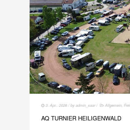
3. Apr.. 2026
/ by
admin_saar
/
Allgemein
,
Frei
AQ TURNIER HEILIGENWALD