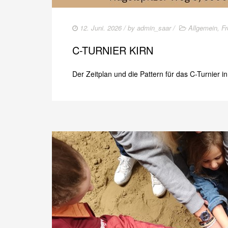
12. Juni. 2026
/ by
admin_saar
/
Allgemein
,
Fr
C-TURNIER KIRN
Der Zeitplan und die Pattern für das C-Turnier i