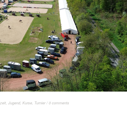
zeit
,
Jugend
,
Kurse
,
Turnier
/
0 comments