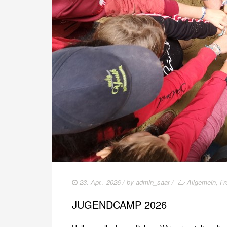
23. Apr.. 2026
/ by
admin_saar
/
Allgemein
,
Fr
JUGENDCAMP 2026