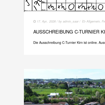
17. Apr.. 2026
/ by
admin_saar
/
Allgemein
,
Fr
AUSSCHREIBUNG C-TURNIER K
Die Ausschreibung C-Turnier Kirn ist online. A