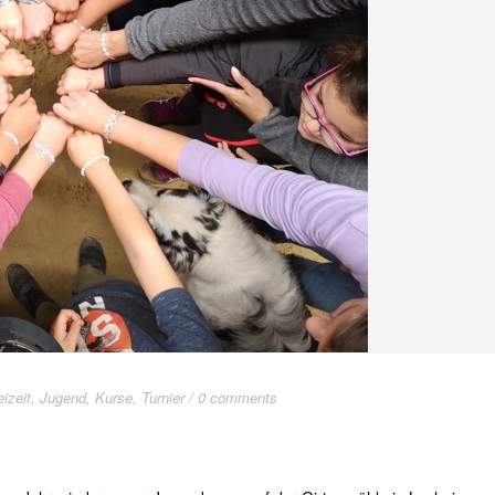
eizeit
,
Jugend
,
Kurse
,
Turnier
/
0 comments