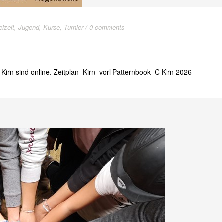
eizeit
,
Jugend
,
Kurse
,
Turnier
/
0 comments
n Kirn sind online. Zeitplan_Kirn_vorl Patternbook_C Kirn 2026