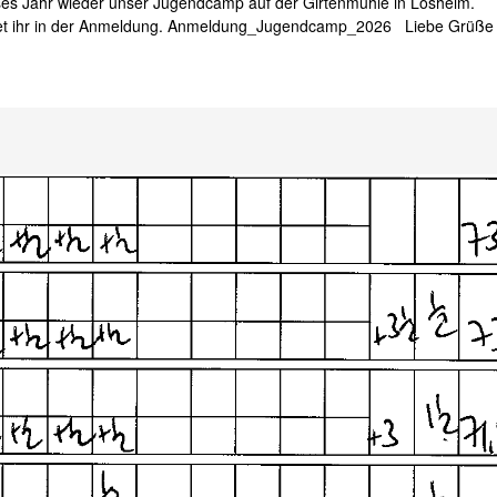
ieses Jahr wieder unser Jugendcamp auf der Girtenmühle in Losheim.
ndet ihr in der Anmeldung. Anmeldung_Jugendcamp_2026 Liebe Grüße